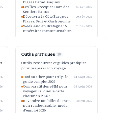
Plages Paradisiaques
Les Îles Grecques Hors des
25
05 Avr 2025
Sentiers Battus
Découvrir la Côte Basque :
20 Fév 2025
Plages, Surf et Gastronomie
Week-end en Bretagne : 5
01 Fév 2025
Itinéraires Incontournables
Outils pratiques
28
et
Outils, ressources et guides pratiques
pour préparer ton voyage
Taxi ou Uber pour Orly : le
26
04 Août 2026
guide complet 2026
Comparatif des eSIM pour
26
03 Août 2026
voyageurs : quelle carte
choisir en 2026 ?
Revendre ton billet de train
26
30 Juil 2026
non remboursable : mode
d'emploi 2026
26