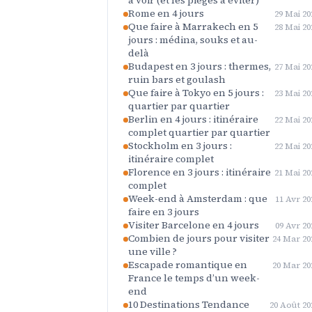
à voir (et les pièges à éviter)
Rome en 4 jours
29 Mai 20
Que faire à Marrakech en 5
28 Mai 20
jours : médina, souks et au-
delà
Budapest en 3 jours : thermes,
27 Mai 20
ruin bars et goulash
Que faire à Tokyo en 5 jours :
23 Mai 20
quartier par quartier
Berlin en 4 jours : itinéraire
22 Mai 20
complet quartier par quartier
Stockholm en 3 jours :
22 Mai 20
itinéraire complet
Florence en 3 jours : itinéraire
21 Mai 20
complet
Week-end à Amsterdam : que
11 Avr 20
faire en 3 jours
Visiter Barcelone en 4 jours
09 Avr 20
Combien de jours pour visiter
24 Mar 20
une ville ?
Escapade romantique en
20 Mar 20
France le temps d’un week-
end
10 Destinations Tendance
20 Août 20