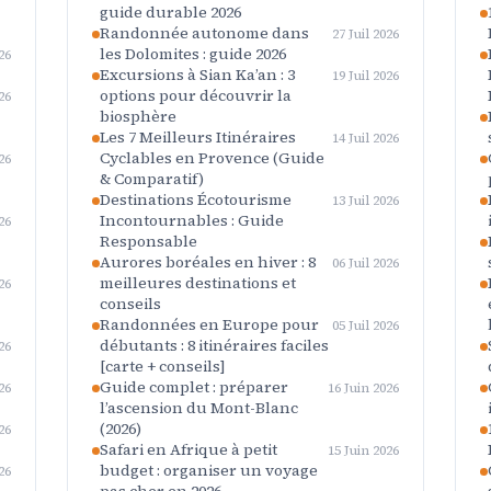
guide durable 2026
Randonnée autonome dans
27 Juil 2026
les Dolomites : guide 2026
26
Excursions à Sian Ka’an : 3
19 Juil 2026
options pour découvrir la
26
biosphère
Les 7 Meilleurs Itinéraires
14 Juil 2026
Cyclables en Provence (Guide
26
& Comparatif)
Destinations Écotourisme
13 Juil 2026
Incontournables : Guide
26
Responsable
Aurores boréales en hiver : 8
06 Juil 2026
meilleures destinations et
26
conseils
Randonnées en Europe pour
05 Juil 2026
débutants : 8 itinéraires faciles
26
[carte + conseils]
Guide complet : préparer
26
16 Juin 2026
l’ascension du Mont-Blanc
(2026)
26
Safari en Afrique à petit
15 Juin 2026
budget : organiser un voyage
26