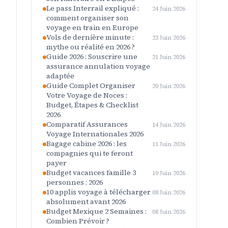
Le pass Interrail expliqué :
24 Juin 2026
comment organiser son
voyage en train en Europe
Vols de dernière minute :
23 Juin 2026
mythe ou réalité en 2026 ?
Guide 2026 : Souscrire une
21 Juin 2026
assurance annulation voyage
adaptée
Guide Complet Organiser
20 Juin 2026
Votre Voyage de Noces :
Budget, Étapes & Checklist
2026
Comparatif Assurances
14 Juin 2026
Voyage Internationales 2026
Bagage cabine 2026 : les
11 Juin 2026
compagnies qui te feront
payer
Budget vacances famille 3
10 Juin 2026
personnes : 2026
10 applis voyage à télécharger
08 Juin 2026
absolument avant 2026
Budget Mexique 2 Semaines :
08 Juin 2026
Combien Prévoir ?