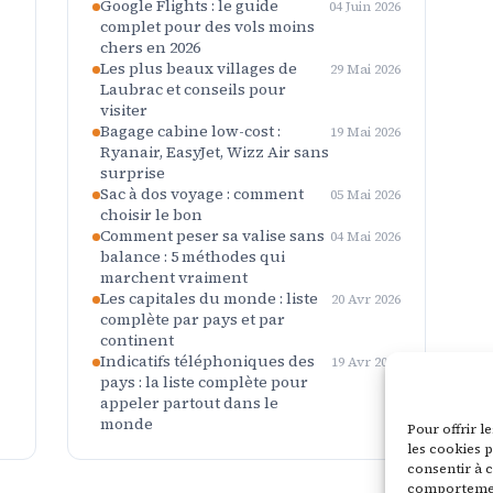
Google Flights : le guide
04 Juin 2026
complet pour des vols moins
chers en 2026
Les plus beaux villages de
29 Mai 2026
Laubrac et conseils pour
visiter
Bagage cabine low-cost :
19 Mai 2026
Ryanair, EasyJet, Wizz Air sans
surprise
Sac à dos voyage : comment
05 Mai 2026
choisir le bon
Comment peser sa valise sans
04 Mai 2026
balance : 5 méthodes qui
marchent vraiment
Les capitales du monde : liste
20 Avr 2026
complète par pays et par
continent
Indicatifs téléphoniques des
19 Avr 2026
pays : la liste complète pour
appeler partout dans le
monde
Pour offrir l
les cookies p
consentir à c
comportement 