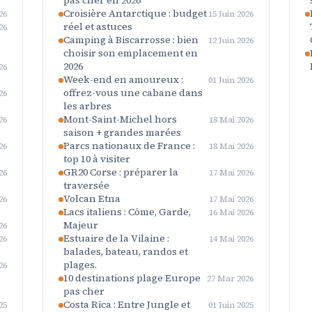
pas cher en 2026
Croisière Antarctique : budget
26
15 Juin 2026
réel et astuces
26
Camping à Biscarrosse : bien
12 Juin 2026
choisir son emplacement en
2026
26
Week-end en amoureux :
01 Juin 2026
offrez-vous une cabane dans
26
les arbres
Mont-Saint-Michel hors
26
18 Mai 2026
saison + grandes marées
Parcs nationaux de France :
26
18 Mai 2026
top 10 à visiter
GR20 Corse : préparer la
26
17 Mai 2026
traversée
Volcan Etna
26
17 Mai 2026
Lacs italiens : Côme, Garde,
16 Mai 2026
Majeur
26
Estuaire de la Vilaine :
26
14 Mai 2026
balades, bateau, randos et
plages.
26
10 destinations plage Europe
27 Mar 2026
pas cher
Costa Rica : Entre Jungle et
25
01 Juin 2025