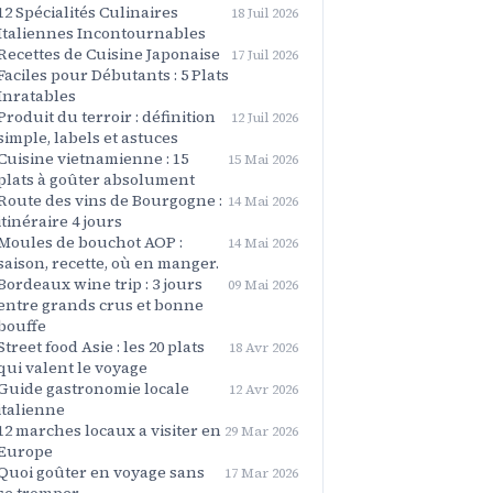
12 Spécialités Culinaires
18 Juil 2026
Italiennes Incontournables
Recettes de Cuisine Japonaise
17 Juil 2026
Faciles pour Débutants : 5 Plats
Inratables
Produit du terroir : définition
12 Juil 2026
simple, labels et astuces
Cuisine vietnamienne : 15
15 Mai 2026
plats à goûter absolument
Route des vins de Bourgogne :
14 Mai 2026
itinéraire 4 jours
Moules de bouchot AOP :
14 Mai 2026
saison, recette, où en manger.
Bordeaux wine trip : 3 jours
09 Mai 2026
entre grands crus et bonne
bouffe
Street food Asie : les 20 plats
18 Avr 2026
qui valent le voyage
Guide gastronomie locale
12 Avr 2026
italienne
12 marches locaux a visiter en
29 Mar 2026
Europe
Quoi goûter en voyage sans
17 Mar 2026