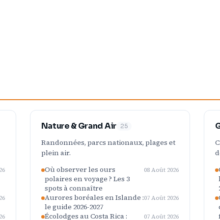
Nature & Grand Air
G
25
Randonnées, parcs nationaux, plages et
C
plein air.
d
Où observer les ours
26
08 Août 2026
polaires en voyage ? Les 3
spots à connaître
Aurores boréales en Islande :
26
07 Août 2026
le guide 2026-2027
Écolodges au Costa Rica :
26
07 Août 2026