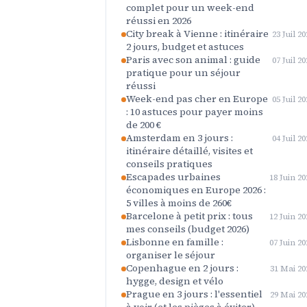
complet pour un week-end
réussi en 2026
City break à Vienne : itinéraire
23 Juil 20
2 jours, budget et astuces
Paris avec son animal : guide
07 Juil 20
pratique pour un séjour
réussi
Week-end pas cher en Europe
05 Juil 20
: 10 astuces pour payer moins
de 200 €
Amsterdam en 3 jours :
04 Juil 20
itinéraire détaillé, visites et
conseils pratiques
Escapades urbaines
18 Juin 20
économiques en Europe 2026 :
5 villes à moins de 260€
Barcelone à petit prix : tous
12 Juin 20
mes conseils (budget 2026)
Lisbonne en famille :
07 Juin 20
organiser le séjour
Copenhague en 2 jours :
31 Mai 20
hygge, design et vélo
Prague en 3 jours : l'essentiel
29 Mai 20