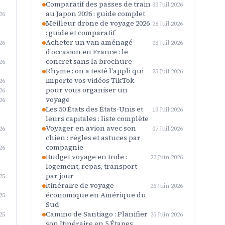
Comparatif des passes de train
30 Juil 2026
au Japon 2026 : guide complet
26
Meilleur drone de voyage 2026
28 Juil 2026
: guide et comparatif
Acheter un van aménagé
26
28 Juil 2026
d’occasion en France : le
concret sans la brochure
26
Rhyme : on a testé l'appli qui
25 Juil 2026
importe vos vidéos TikTok
26
pour vous organiser un
26
voyage
26
Les 50 États des États-Unis et
13 Juil 2026
leurs capitales : liste complète
Voyager en avion avec son
26
07 Juil 2026
chien : règles et astuces par
compagnie
26
Budget voyage en Inde :
27 Juin 2026
logement, repas, transport
par jour
25
itinéraire de voyage
26 Juin 2026
économique en Amérique du
25
Sud
Camino de Santiago : Planifier
25
25 Juin 2026
son Itinéraire en 5 Étapes