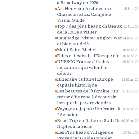
à Broadway en 2026
Art Nouveau Architecture
15 Juil 20
Characteristics: Complete
Visual Guide
Top 7 des plus beaux châteaux
11 Juil 20
de la Loire à visiter
Cambodge : visiter Angkor Wat
24 Mai 20
et bien au-delà
Mont-Saint-Michel
10 Mai 20
Fêtes et festivals d'Europe été
10 Mai 20
UNESCO France : 10 sites
06 Mai 20
méconnus qui valent le
détour
Itinéraire culturel Europe
22 Mar 20
capitale historique
Les beautés de l'Ukraine : un
21 Fév 20
trésor d'Europe à découvrir…
lorsque la paix reviendra
Voyage au Japon : Itinéraire de
15 Mai 20
2 Semaines
Road Trip en Italie du Sud : De
10 Mar 20
Naples à la Sicile
Les Plus Beaux Villages de
15 Jan 20
Provence : Guide Complet