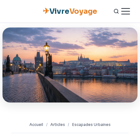
✈
Vivre
Voyage
ACCUEIL
ESCAPADES
NATURE
GASTRONOMIE
CULTURE
OUTILS PRATIQUES
Accueil
/
Articles
/
Escapades Urbaines
CONTACT