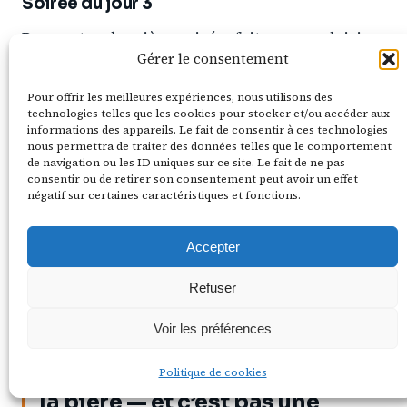
Soirée du jour 3
Pour votre dernière soirée, faites-vous plaisir.
Gérer le consentement
Allez à
U Fleků
(on en reparle dans la section
bière) pour l’ambiance, ou trouvez un
Pour offrir les meilleures expériences, nous utilisons des
technologies telles que les cookies pour stocker et/ou accéder aux
restaurant un peu plus chic pour goûter à la
informations des appareils. Le fait de consentir à ces technologies
nous permettra de traiter des données telles que le comportement
gastronomie tchèque revisitée.
Eska
dans le
de navigation ou les ID uniques sur ce site. Le fait de ne pas
quartier de Karlín fait une cuisine moderne
consentir ou de retirer son consentement peut avoir un effet
négatif sur certaines caractéristiques et fonctions.
tchèque incroyable (comptez 500-800 CZK pour
un plat, soit 20-32 € — c’est le « haut de gamme »
Accepter
praguois, ce qui reste très abordable comparé à
Refuser
Paris).
Voir les préférences
Prague, capitale mondiale de
Politique de cookies
la bière — et c’est pas une