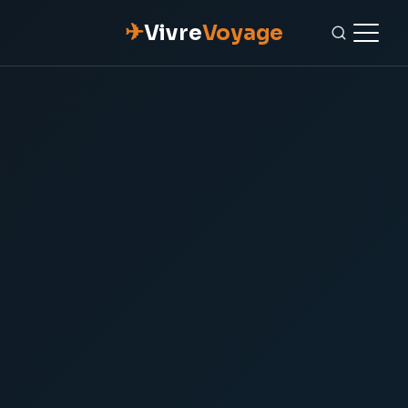
✈
Vivre
Voyage
ACCUEIL
ESCAPADES
NATURE
GASTRONOMIE
CULTURE
OUTILS PRATIQUES
CONTACT