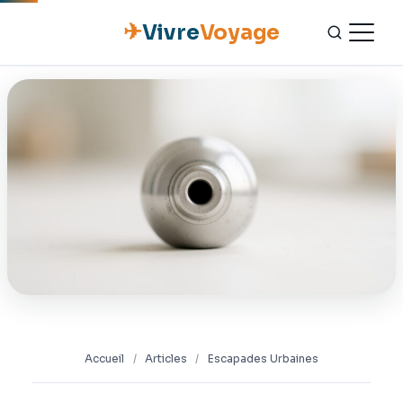
✈
Vivre
Voyage
ACCUEIL
ESCAPADES
NATURE
GASTRONOMIE
CULTURE
OUTILS PRATIQUES
Accueil
/
Articles
/
Escapades Urbaines
CONTACT