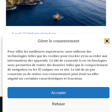
5 août 2026
9 min de lecture
Gérer le consentement
Meilleure période pour Madère : climat
mois par mois en 2026
Pour offrir les meilleures expériences, nous utilisons des
Climat de Madère mois par mois : températures,
technologies telles que les cookies pour stocker et/ou accéder aux
pluies, affluence et activités. Découvre quand
informations des appareils. Le fait de consentir à ces technologies
nous permettra de traiter des données telles que le comportement
partir selon tes envies, avec les…
de navigation ou les ID uniques sur ce site. Le fait de ne pas
consentir ou de retirer son consentement peut avoir un effet
Lire la suite
négatif sur certaines caractéristiques et fonctions.
Accepter
Refuser
✈
Vivre
Voyage