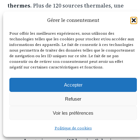
thermes
. Plus de 120 sources thermales, une
tradition qui remonte aux Romains et aux
Gérer le consentement
Ottomans. Se baigner dans les thermes, c’est pas
un truc de touriste — c’est un mode de vie ici.
Pour offrir les meilleures expériences, nous utilisons des
technologies telles que les cookies pour stocker et/ou accéder aux
Les Hongrois y vont comme nous on va au café.
informations des appareils. Le fait de consentir à ces technologies
nous permettra de traiter des données telles que le comportement
de navigation ou les ID uniques sur ce site. Le fait de ne pas
Voici les quatre principaux, avec mon avis
consentir ou de retirer son consentement peut avoir un effet
négatif sur certaines caractéristiques et fonctions.
honnête.
Accepter
Széchenyi — le plus grand, le plus festif
Refuser
Ambiance :
touristique mais
incontournable. Bassins extérieurs
Voir les préférences
iconiques (ceux qu’on voit sur toutes les
photos), bâtiment néo-baroque jaune
Politique de cookies