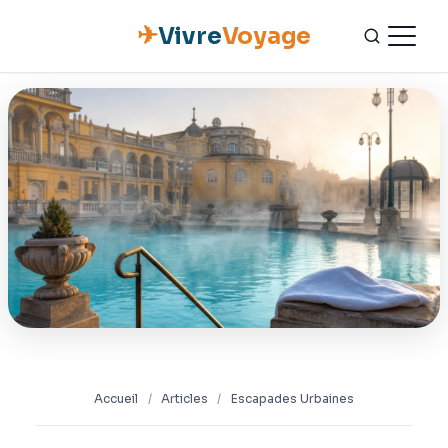
✈
Vivre
Voyage
ACCUEIL
ESCAPADES
NATURE
GASTRONOMIE
CULTURE
OUTILS PRATIQUES
Accueil
/
Articles
/
Escapades Urbaines
CONTACT