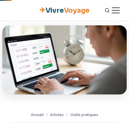
✈
Vivre
Voyage
ACCUEIL
ESCAPADES
NATURE
GASTRONOMIE
CULTURE
OUTILS PRATIQUES
Accueil
/
Articles
/
Outils pratiques
CONTACT