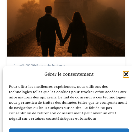
1 août 2026
5 min de lecture
City breaks romantiques pas chers : 6
Gérer le consentement
pépites à -120€/j
Pour offrir les meilleures expériences, nous utilisons des
Temps de lecture estimé : 8 minutes Points clés à
technologies telles que les cookies pour stocker et/ou accéder aux
retenir Sommaire Comment dénicher un city
informations des appareils. Le fait de consentir à ces technologies
nous permettra de traiter des données telles que le comportement
break romantique vraiment pas…
de navigation ou les ID uniques sur ce site. Le fait de ne pas
consentir ou de retirer son consentement peut avoir un effet
Lire la suite
négatif sur certaines caractéristiques et fonctions.