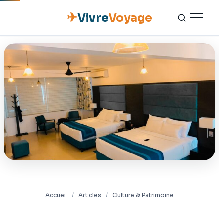
✈
Vivre
Voyage
ACCUEIL
ESCAPADES
NATURE
GASTRONOMIE
CULTURE
OUTILS PRATIQUES
Accueil
/
Articles
/
Culture & Patrimoine
CONTACT