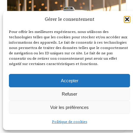
Gérer le consentement
Pour offrir les meilleures expériences, nous utilisons des
technologies telles que les cookies pour stocker et/ou accéder aux
informations des appareils. Le fait de consentir à ces technologies
nous permettra de traiter des données telles que le comportement
de navigation ou les ID uniques sur ce site. Le fait de ne pas
consentir ou de retirer son consentement peut avoir un effet
négatif sur certaines caractéristiques et fonctions.
4 août 2026
11 min de lecture
Taxi ou Uber pour Orly : le guide
Accepter
complet 2026
Refuser
Taxi ou Uber pour Orly ? Comparez prix, confort,
flexibilité et sécurité. Mes conseils honnêtes pour
Voir les préférences
choisir sereinement votre trajet…
Politique de cookies
Lire la suite