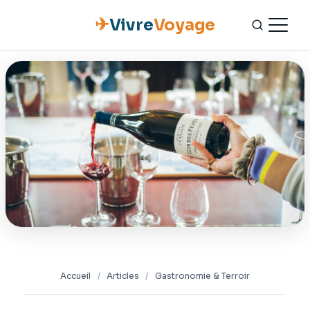
✈
Vivre
Voyage
ACCUEIL
ESCAPADES
NATURE
GASTRONOMIE
CULTURE
OUTILS PRATIQUES
Accueil
/
Articles
/
Gastronomie & Terroir
CONTACT