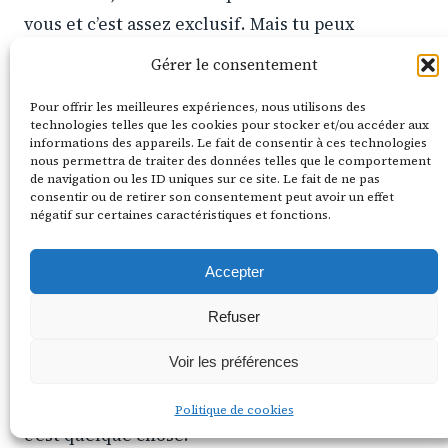
vous et c’est assez exclusif. Mais tu peux
t’arrêter devant les grilles pour la photo. Le
Gérer le consentement
bâtiment néoclassique est splendide, même de
Pour offrir les meilleures expériences, nous utilisons des
l’extérieur.
technologies telles que les cookies pour stocker et/ou accéder aux
informations des appareils. Le fait de consentir à ces technologies
nous permettra de traiter des données telles que le comportement
Étape 2 : Saint-Julien et entre-deux
de navigation ou les ID uniques sur ce site. Le fait de ne pas
consentir ou de retirer son consentement peut avoir un effet
En remontant la D2, tu traverses l’appellation
négatif sur certaines caractéristiques et fonctions.
Saint-Julien
. C’est petit (900 hectares
Accepter
seulement) mais la concentration de grands
crus est hallucinante. Château Léoville Las
Refuser
Cases, Château Ducru-Beaucaillou, Château
Voir les préférences
Beychevelle… Même si tu visites pas, juste
rouler sur cette route et voir ces domaines,
Politique de cookies
c’est quelque chose.