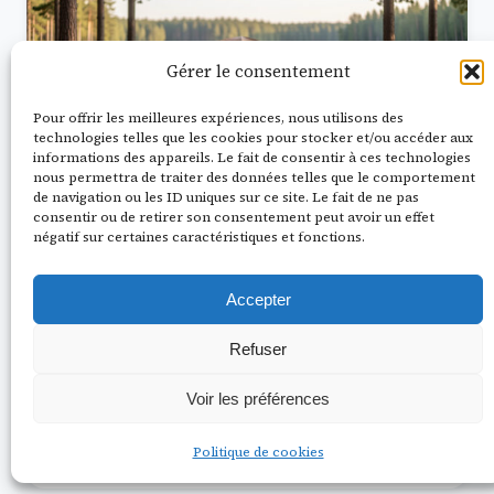
Gérer le consentement
Pour offrir les meilleures expériences, nous utilisons des
technologies telles que les cookies pour stocker et/ou accéder aux
informations des appareils. Le fait de consentir à ces technologies
nous permettra de traiter des données telles que le comportement
de navigation ou les ID uniques sur ce site. Le fait de ne pas
consentir ou de retirer son consentement peut avoir un effet
négatif sur certaines caractéristiques et fonctions.
12 juin 2026
5 min de lecture
Camping à Biscarrosse : bien choisir
son emplacement en 2026
Accepter
Découvrez comment choisir votre emplacement
Refuser
de camping à Biscarrosse : conseils pratiques,
avantages, et astuces pour des vacances réussies
Voir les préférences
entre…
Politique de cookies
Lire la suite