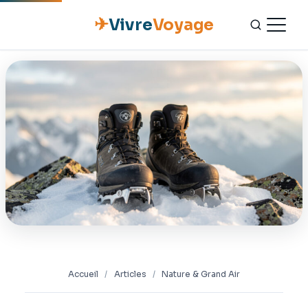
✈
Vivre
Voyage
ACCUEIL
ESCAPADES
NATURE
GASTRONOMIE
CULTURE
OUTILS PRATIQUES
Accueil
/
Articles
/
Nature & Grand Air
CONTACT