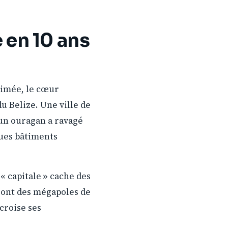
e en 10 ans
nimée, le cœur
 du Belize. Une ville de
’un ouragan a ravagé
ques bâtiments
 « capitale » cache des
 sont des mégapoles de
 croise ses