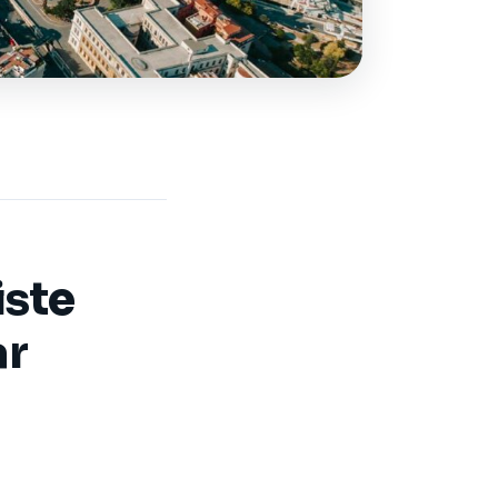
iste
ar