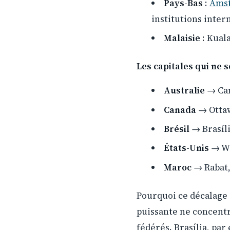
Pays-Bas
:
Ams
institutions inter
Malaisie
: Kual
Les capitales qui ne s
Australie
→ Can
Canada
→ Ottaw
Brésil
→ Brasíli
États-Unis
→ Wa
Maroc
→ Rabat,
Pourquoi ce décalage ?
puissante ne concentr
fédérés. Brasília, par