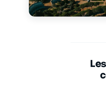
Les
c