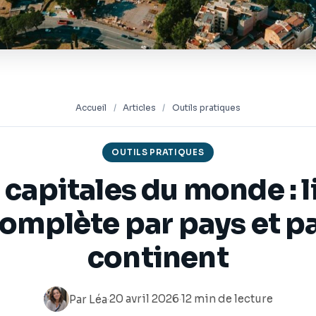
Accueil
/
Articles
/
Outils pratiques
OUTILS PRATIQUES
 capitales du monde : l
omplète par pays et p
continent
·
20 avril 2026
·
12 min de lecture
Par
Léa