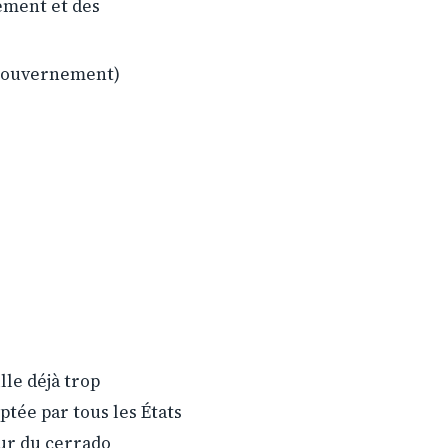
nement et des
u gouvernement)
lle déjà trop
tée par tous les États
œur du cerrado