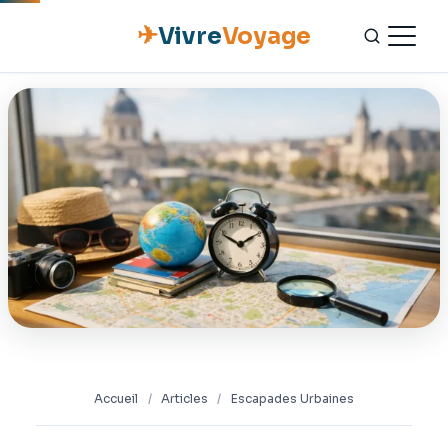
✈
Vivre
Voyage
ACCUEIL
ESCAPADES
NATURE
GASTRONOMIE
CULTURE
OUTILS PRATIQUES
Accueil
/
Articles
/
Escapades Urbaines
CONTACT