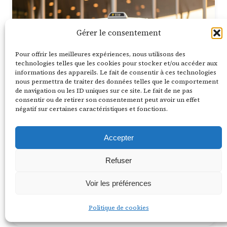
Gérer le consentement
Pour offrir les meilleures expériences, nous utilisons des
technologies telles que les cookies pour stocker et/ou accéder aux
informations des appareils. Le fait de consentir à ces technologies
nous permettra de traiter des données telles que le comportement
de navigation ou les ID uniques sur ce site. Le fait de ne pas
consentir ou de retirer son consentement peut avoir un effet
négatif sur certaines caractéristiques et fonctions.
4 août 2026
11 min de lecture
Taxi ou Uber pour Orly : le guide
Accepter
complet 2026
Refuser
Taxi ou Uber pour Orly ? Comparez prix, confort,
flexibilité et sécurité. Mes conseils honnêtes pour
Voir les préférences
choisir sereinement votre trajet…
Politique de cookies
Lire la suite