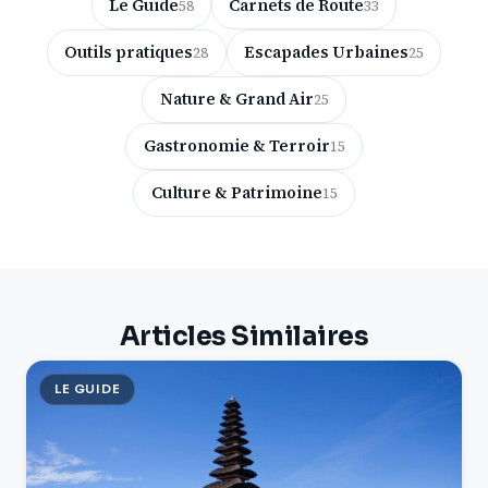
Le Guide
Carnets de Route
58
33
Outils pratiques
Escapades Urbaines
28
25
Nature & Grand Air
25
Gastronomie & Terroir
15
Culture & Patrimoine
15
Articles Similaires
LE GUIDE