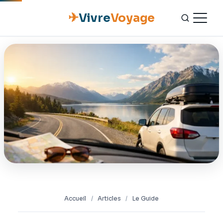
✈
Vivre
Voyage
ACCUEIL
ESCAPADES
NATURE
GASTRONOMIE
CULTURE
OUTILS PRATIQUES
Accueil
/
Articles
/
Le Guide
CONTACT