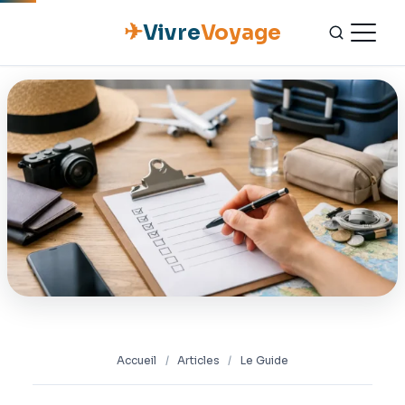
✈
Vivre
Voyage
ACCUEIL
ESCAPADES
NATURE
GASTRONOMIE
CULTURE
OUTILS PRATIQUES
Accueil
/
Articles
/
Le Guide
CONTACT