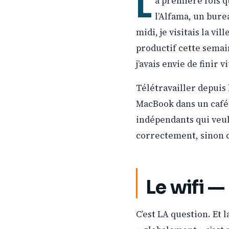
L
a première fois qu
l’Alfama, un burea
midi, je visitais la vil
productif cette semain
j’avais envie de finir v
Télétravailler depuis 
MacBook dans un café à
indépendants qui veul
correctement, sinon c
Le wifi —
C’est LA question. Et 