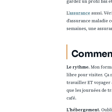
gardez un profil bas et
L’
assurance
aussi. Vér
d’assurance maladie c
semaines, une assura
Comment
Le rythme.
Mon format
libre pour visiter. Ça
travailler ET voyager
que les journées de tr
café.
L’hébergement.
Oubli