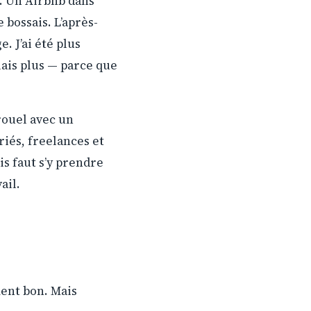
. Un Airbnb dans
 bossais. L’après-
e. J’ai été plus
lais plus — parce que
arouel avec un
riés, freelances et
s faut s’y prendre
ail.
ment bon. Mais