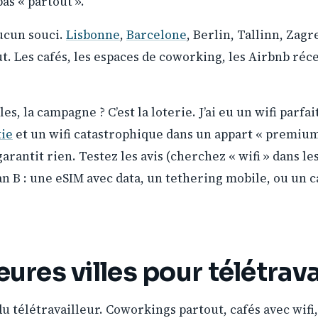
pas « partout ».
Aucun souci.
Lisbonne
,
Barcelone
, Berlin, Tallinn, Zagr
ut. Les cafés, les espaces de coworking, les Airbnb ré
îles, la campagne ? C’est la loterie. J’ai eu un wifi parfa
tie
et un wifi catastrophique dans un appart « premium
rantit rien. Testez les avis (cherchez « wifi » dans l
 B : une eSIM avec data, un tethering mobile, ou un c
eures villes pour télétrava
u télétravailleur. Coworkings partout, cafés avec wifi,