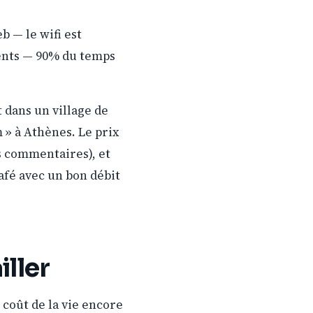
eb — le wifi est
cents — 90% du temps
it dans un village de
 » à Athènes. Le prix
es commentaires), et
afé avec un bon débit
iller
 coût de la vie encore