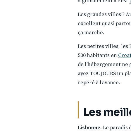
« globalement » c’est 
Les grandes villes ? 
excellent quasi parto
ça marche.
Les petites villes, les 
500 habitants en
Croa
de l’hébergement ne ga
ayez TOUJOURS un plan
repéré à l’avance.
Les meill
Lisbonne.
Le paradis d