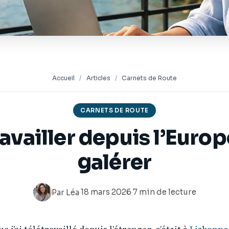
Accueil
/
Articles
/
Carnets de Route
CARNETS DE ROUTE
availler depuis l’Euro
galérer
·
18 mars 2026
·
7 min de lecture
Par
Léa