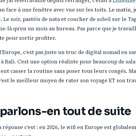
e j’ai télétravaillé depuis l’étranger, c’était à
Lisbonne
u face à une fenêtre avec vue sur les toits. Le matin, je
le. Le soir, pastéis de nata et coucher de soleil sur le Tag
e-là qu’en un mois au bureau. Pas parce que je travail
ite pour sortir profiter.
l’Europe, c’est pas juste un truc de digital nomad en s
 Bali. C’est une option réaliste pour beaucoup de sala
ent casser la routine sans poser tous leurs congés. Mai
’est le meilleur moyen de rater son voyage ET son trav
 parlons-en tout de suite
la réponse c’est : en 2026, le wifi en Europe est globale