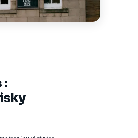
 :
isky