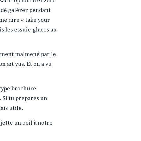
ac trop lourd et zéro
ardé galérer pendant
me dire « take your
s les essuie-glaces au
èrement malmené par le
n ait vus. Et on a vu
a type brochure
. Si tu prépares un
ais utile.
jette un oeil à notre