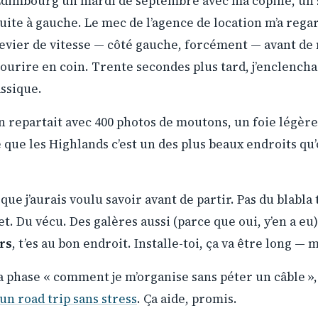
Édimbourg un mardi de septembre avec ma copine, un s
uite à gauche. Le mec de l’agence de location m’a reg
levier de vitesse — côté gauche, forcément — avant de 
ourire en coin. Trente secondes plus tard, j’enclenchai
assique.
 on repartait avec 400 photos de moutons, un foie lég
e que les Highlands c’est un des plus beaux endroits qu’o
e que j’aurais voulu savoir avant de partir. Pas du blabl
t. Du vécu. Des galères aussi (parce que oui, y’en a eu)
rs
, t’es au bon endroit. Installe-toi, ça va être long — m
 la phase « comment je m’organise sans péter un câble », 
un road trip sans stress
. Ça aide, promis.