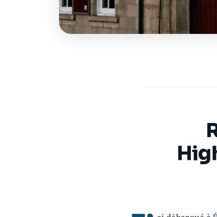
R
Hig