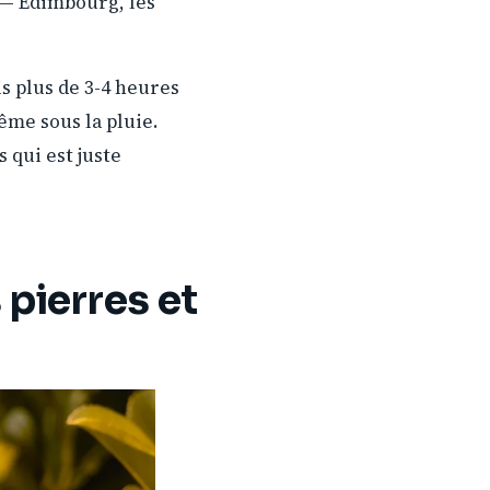
 — Édimbourg, les
is plus de 3-4 heures
ême sous la pluie.
 qui est juste
 pierres et