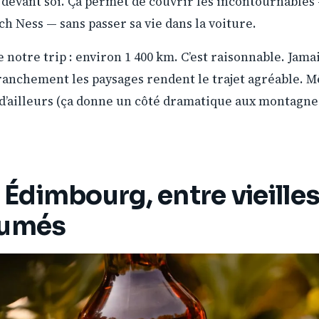
devant soi. Ça permet de couvrir les incontournables
ch Ness — sans passer sa vie dans la voiture.
e notre trip : environ 1 400 km. C’est raisonnable. Jama
franchement les paysages rendent le trajet agréable. M
 d’ailleurs (ça donne un côté dramatique aux montagnes
: Édimbourg, entre vieilles
fumés