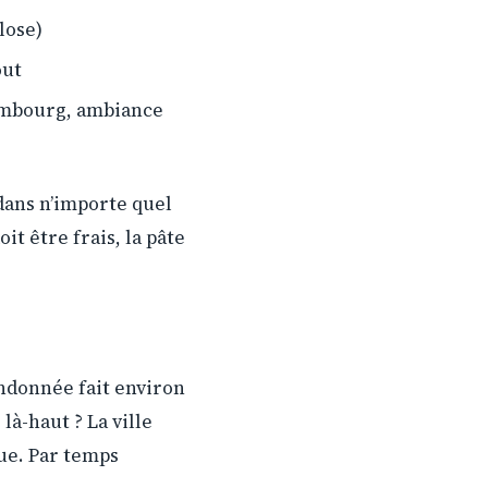
lose)
out
imbourg, ambiance
 dans n’importe quel
it être frais, la pâte
randonnée fait environ
là-haut ? La ville
que. Par temps