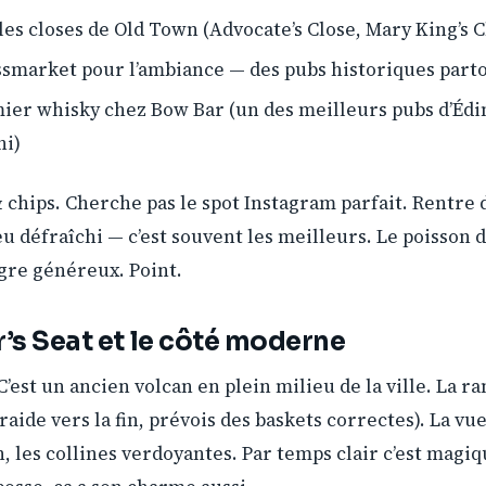
les closes de Old Town (Advocate’s Close, Mary King’s C
smarket pour l’ambiance — des pubs historiques part
ier whisky chez Bow Bar (un des meilleurs pubs d’Éd
hi)
& chips. Cherche pas le spot Instagram parfait. Rentre
eu défraîchi — c’est souvent les meilleurs. Le poisson do
igre généreux. Point.
r’s Seat et le côté moderne
 C’est un ancien volcan en plein milieu de la ville. La 
aide vers la fin, prévois des baskets correctes). La vue 
n, les collines verdoyantes. Par temps clair c’est magi