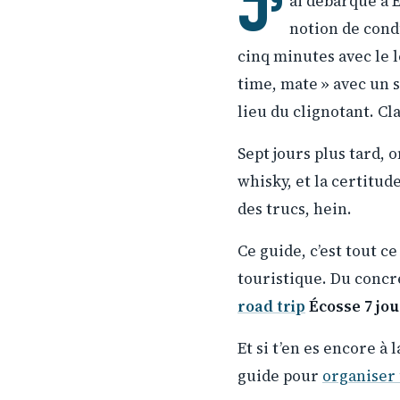
J’
ai débarqué à 
notion de cond
cinq minutes avec le 
time, mate » avec un s
lieu du clignotant. Cl
Sept jours plus tard,
whisky, et la certitud
des trucs, hein.
Ce guide, c’est tout c
touristique. Du concre
road trip
Écosse 7 jou
Et si t’en es encore à
guide pour
organiser 