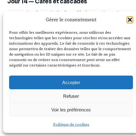
Jour 14 — Cafés et cascades
Da Lat c’est la capitale du café vietnamien. Y’a
Gérer le consentement
des coffee shops PARTOUT, certains perchés
dans les arbres, d’autres dans des serres,
Pour offrir les meilleures expériences, nous utilisons des
technologies telles que les cookies pour stocker et/ou accéder aux
d’autres dans des entrepôts rénovés. C’est le
informations des appareils. Le fait de consentir à ces technologies
nous permettra de traiter des données telles que le comportement
paradis des accros à la caféine.
de navigation ou les ID uniques sur ce site. Le fait de ne pas
consentir ou de retirer son consentement peut avoir un effet
Là Viet Coffee
: torréfaction artisanale,
négatif sur certaines caractéristiques et fonctions.
ambiance industrielle chic
Accepter
The Married Beans
: dans un jardin,
paisible
Refuser
Cong Caphe
: chaîne nationale mais
Voir les préférences
l’ambiance « communiste vintage » est
marrante
Politique de cookies