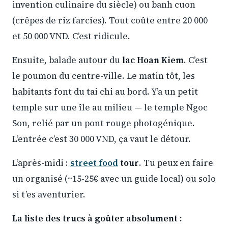
invention culinaire du siècle) ou banh cuon
(crêpes de riz farcies). Tout coûte entre 20 000
et 50 000 VND. C’est ridicule.
Ensuite, balade autour du
lac Hoan Kiem
. C’est
le poumon du centre-ville. Le matin tôt, les
habitants font du tai chi au bord. Y’a un petit
temple sur une île au milieu — le temple Ngoc
Son, relié par un pont rouge photogénique.
L’entrée c’est 30 000 VND, ça vaut le détour.
L’après-midi :
street food
tour
. Tu peux en faire
un organisé (~15-25€ avec un guide local) ou solo
si t’es aventurier.
La liste des trucs à goûter absolument :