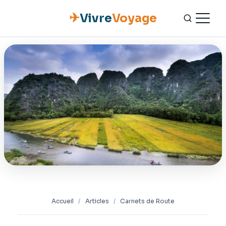
✈
Vivre
Voyage
ACCUEIL
ESCAPADES
NATURE
GASTRONOMIE
CULTURE
OUTILS PRATIQUES
Accueil
/
Articles
/
Carnets de Route
CONTACT