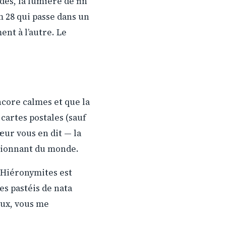
des, la lumière de fin
m 28 qui passe dans un
nt à l’autre. Le
ncore calmes et que la
cartes postales (sauf
œur vous en dit — la
ssionnant du monde.
s Hiéronymites est
es pastéis de nata
deux, vous me