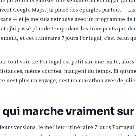
e j’ai voulu organiser une semaine au Portugal, j’ai fai
ouvert Google Maps, j’ai placé des épingles partout —
Li
azaré — et je me suis retrouvé avec un programme de 
at : j’ai passé plus de temps dans les transports que dans
ement, et cet itinéraire 7 jours Portugal, c’est celui q
oir tout voir. Le Portugal est petit sur une carte, alors 
s distances, même courtes, mangent du temps. Et qu’un
 ce n’est plus un voyage, c’est un marathon avec de jolie
t qui marche vraiment sur
ieurs versions, le meilleur itinéraire 7 jours Portuga