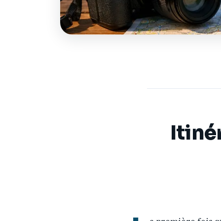
Itiné