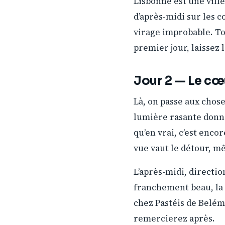
Lisbonne est une ville 
d’après-midi sur les c
virage improbable. To
premier jour, laissez l
Jour 2 — Le cœ
Là, on passe aux chose
lumière rasante donne 
qu’en vrai, c’est enco
vue vaut le détour, m
L’après-midi, directi
franchement beau, la 
chez Pastéis de Belém.
remercierez après.