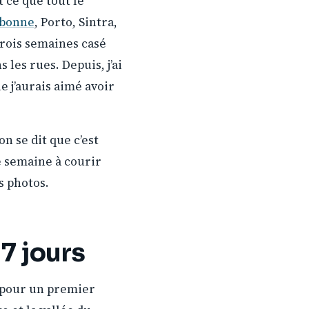
t ce que tout le
sbonne
, Porto, Sintra,
trois semaines casé
 les rues. Depuis, j’ai
ue j’aurais aimé avoir
on se dit que c’est
e semaine à courir
s photos.
 7 jours
l pour un premier