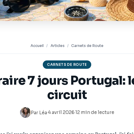
Accueil
/
Articles
/
Carnets de Route
CARNETS DE ROUTE
raire 7 jours Portugal: 
circuit
·
4 avril 2026
·
12 min de lecture
Par
Léa