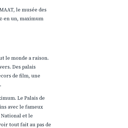
e MAAT, le musée des
ssez-en un, maximum
ut le monde a raison.
ers. Des palais
cors de film, une
.
ximum. Le Palais de
dins avec le fameux
 National et le
oir tout fait au pas de