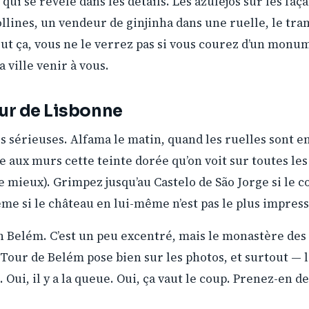
qui se révèle dans les détails. Les azulejos sur les faça
ollines, un vendeur de ginjinha dans une ruelle, le tra
ut ça, vous ne le verrez pas si vous courez d’un monume
a ville venir à vous.
ur de Lisbonne
s sérieuses. Alfama le matin, quand les ruelles sont e
aux murs cette teinte dorée qu’on voit sur toutes les 
re mieux). Grimpez jusqu’au Castelo de São Jorge si le c
ême si le château en lui-même n’est pas le plus impre
on Belém. C’est un peu excentré, mais le monastère de
Tour de Belém pose bien sur les photos, et surtout — l
 Oui, il y a la queue. Oui, ça vaut le coup. Prenez-en 