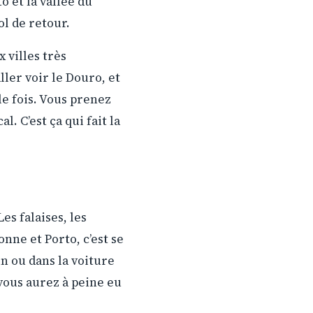
o et la vallée du
l de retour.
 villes très
ller voir le Douro, et
e fois. Vous prenez
l. C’est ça qui fait la
es falaises, les
onne et Porto, c’est se
n ou dans la voiture
vous aurez à peine eu