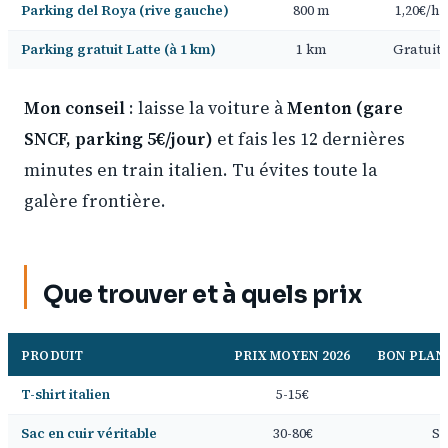
Parking del Roya (rive gauche)
800 m
1,20€/h
Parking gratuit Latte (à 1 km)
1 km
Gratuit
Mon conseil
: laisse la voiture à
Menton (gare
SNCF, parking 5€/jour)
et fais les 12 dernières
minutes en train italien. Tu évites toute la
galère frontière.
Que trouver et à quels prix
PRODUIT
PRIX MOYEN 2026
BON PLAN
T-shirt italien
5-15€
Sac en cuir véritable
30-80€
St