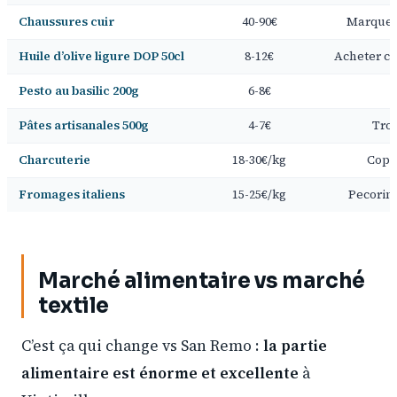
Chaussures cuir
40-90€
Marques
Huile d’olive ligure DOP 50cl
8-12€
Acheter ch
Pesto au basilic 200g
6-8€
Pâtes artisanales 500g
4-7€
Trof
Charcuterie
18-30€/kg
Copp
Fromages italiens
15-25€/kg
Pecorino
Marché alimentaire vs marché
textile
C’est ça qui change vs San Remo :
la partie
alimentaire est énorme et excellente
à