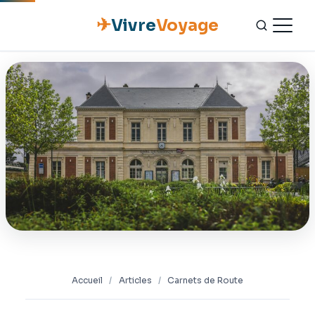
✈
Vivre
Voyage
ACCUEIL
ESCAPADES
NATURE
GASTRONOMIE
CULTURE
OUTILS PRATIQUES
Accueil
/
Articles
/
Carnets de Route
CONTACT