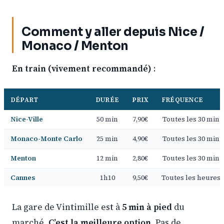
Comment y aller depuis Nice /
Monaco / Menton
En train (vivement recommandé)
:
DÉPART
DURÉE
PRIX
FRÉQUENCE
Nice-Ville
50 min
7,90€
Toutes les 30 min
Monaco-Monte Carlo
25 min
4,90€
Toutes les 30 min
Menton
12 min
2,80€
Toutes les 30 min
Cannes
1h10
9,50€
Toutes les heures
La gare de Vintimille est à
5 min à pied
du
marché.
C’est la meilleure option
. Pas de