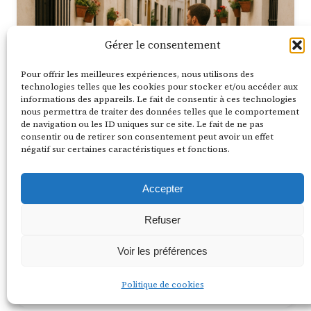
Gérer le consentement
Pour offrir les meilleures expériences, nous utilisons des
technologies telles que les cookies pour stocker et/ou accéder aux
informations des appareils. Le fait de consentir à ces technologies
nous permettra de traiter des données telles que le comportement
de navigation ou les ID uniques sur ce site. Le fait de ne pas
consentir ou de retirer son consentement peut avoir un effet
négatif sur certaines caractéristiques et fonctions.
6 août 2026
9 min de lecture
Week-end à Séville : 7 incontournables
Accepter
+ Itinéraire 2J
Refuser
Temps de lecture estimé : 8 minutes Points clés à
retenir Sommaire Séville en bref : les 7 essentiels
Voir les préférences
pour…
Lire la suite
Politique de cookies