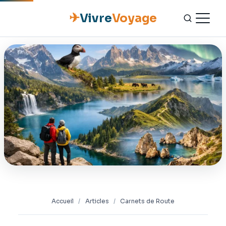
✈
Vivre
Voyage
ACCUEIL
ESCAPADES
NATURE
GASTRONOMIE
CULTURE
OUTILS PRATIQUES
Accueil
/
Articles
/
Carnets de Route
CONTACT