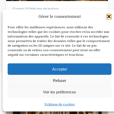
21 mars 2026
6 min de lecture
Voyager hors saison avantages à
Gérer le consentement
connaître
Pour offrir les meilleures expériences, nous utilisons des
Voyager hors saison : moins de monde, prix
technologies telles que les cookies pour stocker et/ou accéder aux
divisés par deux, et des souvenirs que vous
informations des appareils. Le fait de consentir à ces technologies
nous permettra de traiter des données telles que le comportement
n'aurez jamais en août.…
de navigation ou les ID uniques sur ce site. Le fait de ne pas
consentir ou de retirer son consentement peut avoir un effet
Lire la suite
négatif sur certaines caractéristiques et fonctions.
Accepter
Refuser
À lire aussi sur Vivre Voyage
Voir les préférences
ESCAPADES URBAINES
Politique de cookies