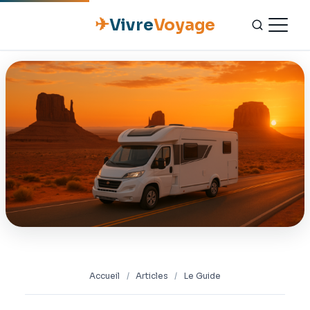
✈
Vivre
Voyage
ACCUEIL
ESCAPADES
NATURE
GASTRONOMIE
CULTURE
OUTILS PRATIQUES
Accueil
/
Articles
/
Le Guide
CONTACT