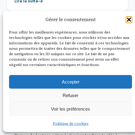
Lire la suite
Gérer le consentement
LE GUIDE
Pour offrir les meilleures expériences, nous utilisons des
technologies telles que les cookies pour stocker et/ou accéder aux
informations des appareils. Le fait de consentir à ces technologies
nous permettra de traiter des données telles que le comportement
de navigation ou les ID uniques sur ce site. Le fait de ne pas
consentir ou de retirer son consentement peut avoir un effet
négatif sur certaines caractéristiques et fonctions.
Accepter
Refuser
Voir les préférences
2 août 2026
11 min de lecture
Classement 2026 des destinations
Politique de cookies
nomade digital par catégorie