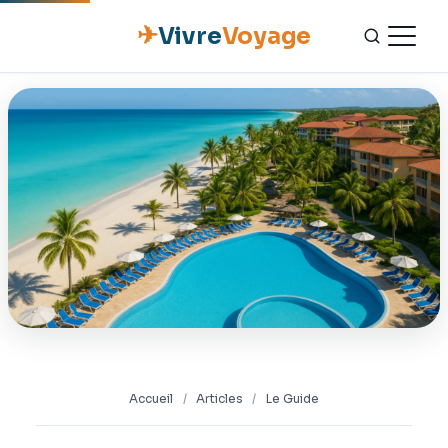
✈
Vivre
Voyage
ACCUEIL
ESCAPADES
NATURE
GASTRONOMIE
CULTURE
OUTILS PRATIQUES
Accueil
/
Articles
/
Le Guide
CONTACT