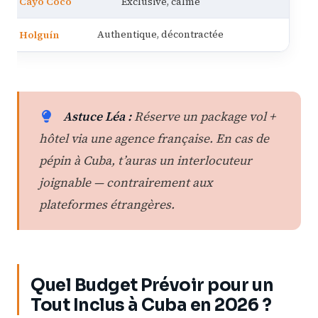
Cayo Coco
Exclusive, calme
1 20
Holguín
Authentique, décontractée
800
Astuce Léa :
Réserve un package vol +
hôtel via une agence française. En cas de
pépin à Cuba, t’auras un interlocuteur
joignable — contrairement aux
plateformes étrangères.
Quel Budget Prévoir pour un
Tout Inclus à Cuba en 2026 ?