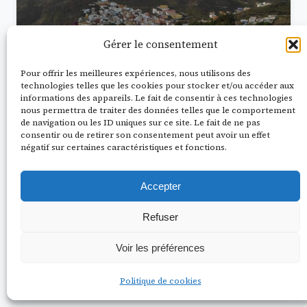
Gérer le consentement
Pour offrir les meilleures expériences, nous utilisons des
technologies telles que les cookies pour stocker et/ou accéder aux
informations des appareils. Le fait de consentir à ces technologies
nous permettra de traiter des données telles que le comportement
de navigation ou les ID uniques sur ce site. Le fait de ne pas
consentir ou de retirer son consentement peut avoir un effet
négatif sur certaines caractéristiques et fonctions.
16 mai 2026
36 min de lecture
Où partir en août : top destinations
Accepter
sans la foule
Août 2024. Dubrovnik. 38°C à l'ombre. J'étais
Refuser
coincé dans la vieille ville avec genre 4 000
personnes de croisière qui…
Voir les préférences
Lire la suite
Politique de cookies