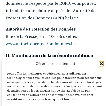
données ne respecte pas le RGPD, vous pouvez
introduire une plainte auprès de l’Autorité de
Protection des Données (APD) belge :
Autorité de Protection des Données
Rue de la Presse, 35 — 1000 Bruxelles
www.autoriteprotectiondonnees.be
11. Modification de la présente politique
Cette politique peut être mise à jour à tout
Gérer le consentement
moment pour refléter les évolutions légales ou
Pour offrir les meilleures expériences, nous utilisons des
techniques. Nous vous encourageons à la
technologies telles que les cookies pour stocker et/ou accéder aux
informations des appareils. Le fait de consentir à ces technologies
consulter régulièrement.
nous permettra de traiter des données telles que le comportement
de navigation ou les ID uniques sur ce site. Le fait de ne pas
consentir ou de retirer son consentement peut avoir un effet
Dernière mise à jour : 29/04/2026
négatif sur certaines caractéristiques et fonctions.