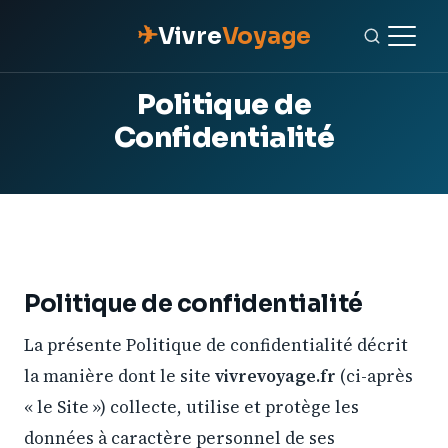
✈
Vivre
Voyage
Politique de
ACCUEIL
Confidentialité
ESCAPADES
NATURE
GASTRONOMIE
Politique de confidentialité
CULTURE
La présente Politique de confidentialité décrit
la manière dont le site
vivrevoyage.fr
(ci-après
OUTILS PRATIQUES
« le Site ») collecte, utilise et protège les
CONTACT
données à caractère personnel de ses