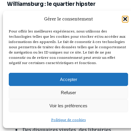
Williamsburg : le quartier hipster
Prends la ligne L jusqu’à
Bedford Avenue
et
Gérer le consentement
bienvenue à
Williamsburg
. Le quartier hipster
Pour offrir les meilleures expériences, nous utilisons des
par excellence (même si les vrais hipsters
technologies telles que les cookies pour stocker et/ou accéder aux
disent que c’est plus hipster depuis 2015, mais
informations des appareils. Le fait de consentir à ces technologies
nous permettra de traiter des données telles que le comportement
bon).
de navigation ou les ID uniques sur ce site. Le fait de ne pas
consentir ou de retirer son consentement peut avoir un effet
négatif sur certaines caractéristiques et fonctions.
Ici tu trouves :
Des friperies géniales (Beacon’s Closet, L
Accepter
Train Vintage).
Refuser
Des cafés avec du latte art trop beau pour
Voir les préférences
être bu.
Des murales et du street art partout.
Politique de cookies
Des disquaires vinyles, des librairies