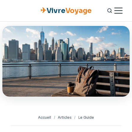
✈
Vivre
Voyage
ACCUEIL
ESCAPADES
NATURE
GASTRONOMIE
CULTURE
OUTILS PRATIQUES
Accueil
/
Articles
/
Le Guide
CONTACT