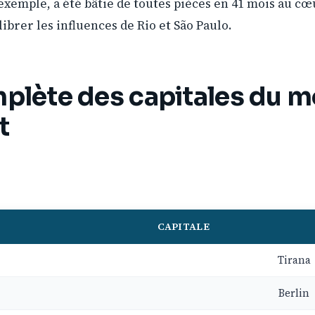
 exemple, a été bâtie de toutes pièces en 41 mois au c
ibrer les influences de Rio et São Paulo.
mplète des capitales du 
t
CAPITALE
Tirana
Berlin