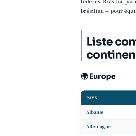
fédérés. Brasília, par
brésilien — pour équil
Liste co
continen
🌍 Europe
PAYS
Albanie
Allemagne