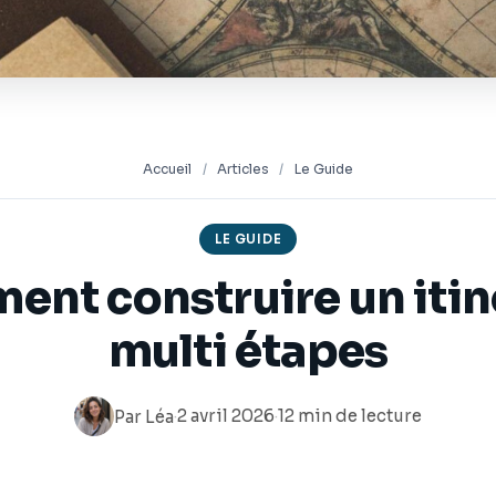
Accueil
/
Articles
/
Le Guide
LE GUIDE
nt construire un itin
multi étapes
·
2 avril 2026
·
12 min de lecture
Par
Léa