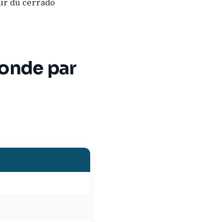
œur du cerrado
monde par