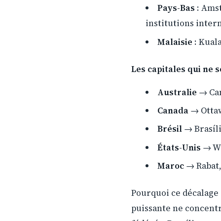
Pays-Bas
: Amst
institutions inter
Malaisie
: Kual
Les capitales qui ne s
Australie
→ Can
Canada
→ Ottaw
Brésil
→ Brasíli
États-Unis
→ Wa
Maroc
→ Rabat,
Pourquoi ce décalage ?
puissante ne concentr