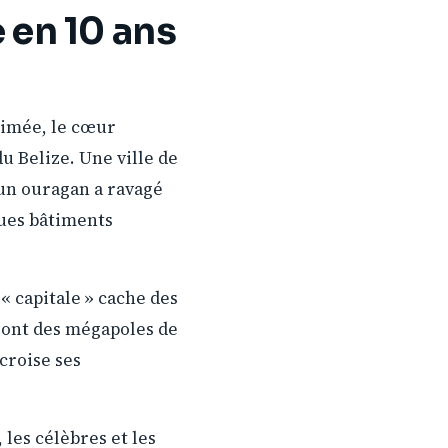
e en 10 ans
nimée, le cœur
 du Belize. Une ville de
’un ouragan a ravagé
ques bâtiments
 « capitale » cache des
 sont des mégapoles de
 croise ses
 les célèbres et les