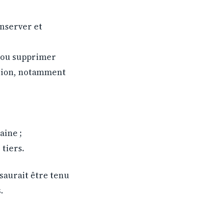
onserver et
r ou supprimer
cation, notamment
aine ;
 tiers.
 saurait être tenu
.