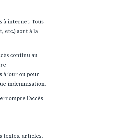
s à internet. Tous
 etc.) sont à la
ccès continu au
tre
 à jour ou pour
que indemnisation.
terrompre l’accès
 textes, articles,