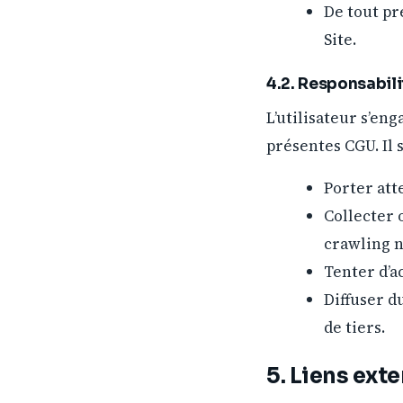
De tout pr
Site.
4.2. Responsabilit
L’utilisateur s’en
présentes CGU. Il 
Porter att
Collecter 
crawling n
Tenter d’a
Diffuser d
de tiers.
5. Liens ext