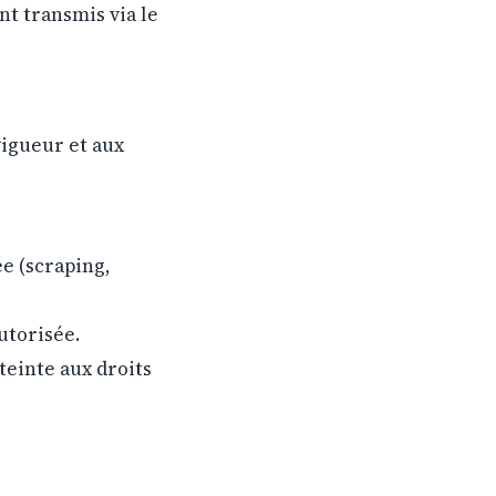
t transmis via le
vigueur et aux
e (scraping,
utorisée.
tteinte aux droits