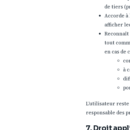
de tiers (p
Accorde à 
afficher l
Reconnaît 
tout comme
en cas de 
co
à 
dif
po
L’utilisateur rest
responsable des pr
7. Droit app