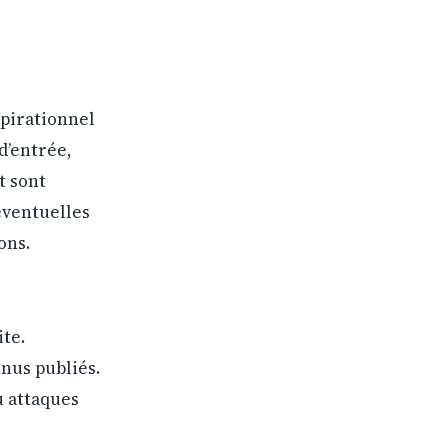
spirationnel
d’entrée,
t sont
éventuelles
ons.
ite.
nus publiés.
u attaques