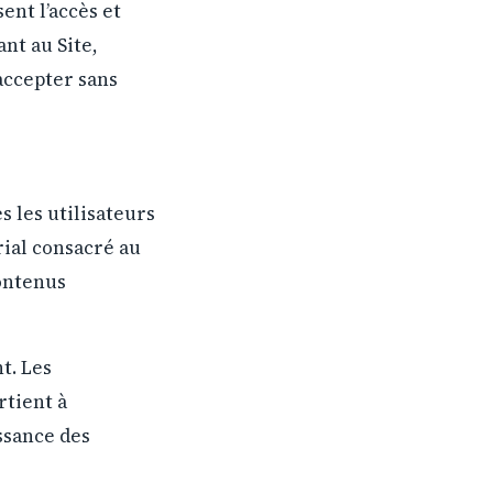
ent l’accès et
ant au Site,
 accepter sans
s les utilisateurs
rial consacré au
contenus
t. Les
rtient à
ssance des