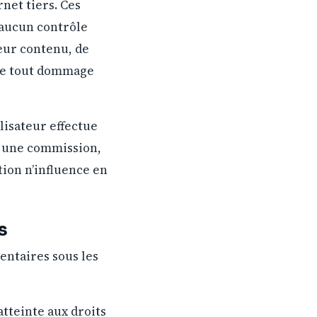
rnet tiers. Ces
e aucun contrôle
leur contenu, de
 de tout dommage
ilisateur effectue
ir une commission,
tion n’influence en
s
entaires sous les
atteinte aux droits